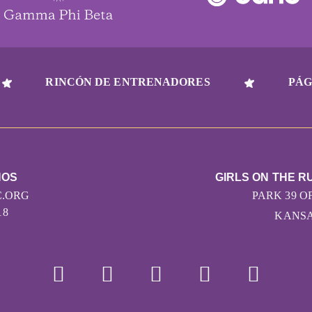
RINCÓN DE ENTRENADORES
PÁG
NOS
GIRLS ON THE R
.ORG
PARK 39 OF
18
KANSAS