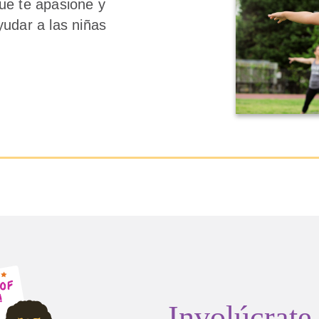
que te apasione y
udar a las niñas
Involúcrate