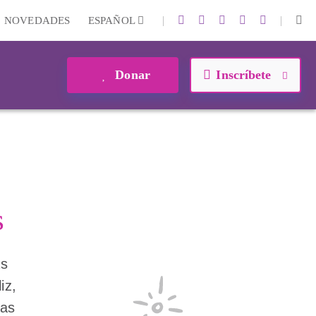
|
|
NOVEDADES
ESPAÑOL
Donar
Inscríbete
s
as
iz,
has